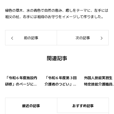
緑色の草木、水の青色で自然の恵み、癒しをテーマに、左手には
祖父の杖、右手には祖母のお守りをイメージして作りました。
前の記事
次の記事
関連記事
「令和６年度施設内
「令和６年度第３回
外国人技能実習生
研修」のページに認
介護者のつどい」を
特定技能介護職員
知症研修についてを
開催しました。
ついて
追加しました。
最近の記事
おすすめ記事